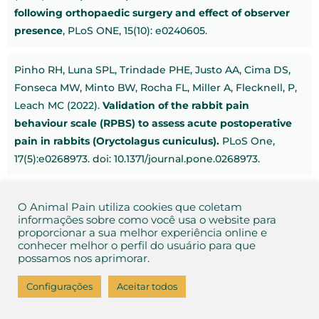
following orthopaedic surgery and effect of observer
presence
, PLoS ONE, 15(10): e0240605.
Pinho RH, Luna SPL, Trindade PHE, Justo AA, Cima DS,
Fonseca MW, Minto BW, Rocha FL, Miller A, Flecknell, P,
Leach MC (2022).
Validation of the rabbit pain
behaviour scale (RPBS) to assess acute postoperative
pain in rabbits (Oryctolagus cuniculus).
PLoS One,
17(5):e0268973. doi: 10.1371/journal.pone.0268973.
O Animal Pain utiliza cookies que coletam
informações sobre como você usa o website para
proporcionar a sua melhor experiência online e
conhecer melhor o perfil do usuário para que
possamos nos aprimorar.
Aviso de Privacidade
e
Termos de Uso
Configurações
Aceitar todos
2026 Animal Pain