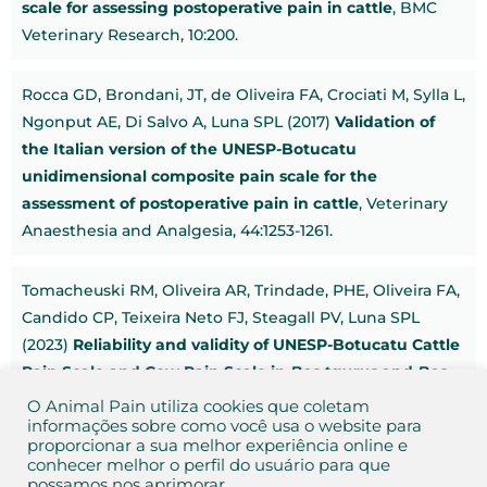
scale for assessing postoperative pain in cattle
, BMC
Veterinary Research, 10:200.
Rocca GD, Brondani, JT, de Oliveira FA, Crociati M, Sylla L,
Ngonput AE, Di Salvo A, Luna SPL (2017)
Validation of
the Italian version of the UNESP-Botucatu
unidimensional composite pain scale for the
assessment of postoperative pain in cattle
, Veterinary
Anaesthesia and Analgesia, 44:1253-1261.
Tomacheuski RM, Oliveira AR, Trindade, PHE, Oliveira FA,
Candido CP, Teixeira Neto FJ, Steagall PV, Luna SPL
(2023)
Reliability and validity of UNESP-Botucatu Cattle
Pain Scale and Cow Pain Scale in
Bos taurus
and
Bos
indicus
bulls to assess postoperative pain of surgical
O Animal Pain utiliza cookies que coletam
orchiectomy
informações sobre como você usa o website para
, Animals, 13: 364.
proporcionar a sua melhor experiência online e
conhecer melhor o perfil do usuário para que
possamos nos aprimorar.