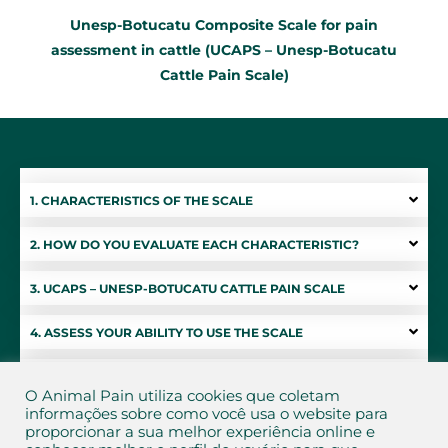
Unesp-Botucatu Composite Scale for pain
assessment in cattle (UCAPS – Unesp-Botucatu
Cattle Pain Scale)
1. CHARACTERISTICS OF THE SCALE
2. HOW DO YOU EVALUATE EACH CHARACTERISTIC?
3. UCAPS – UNESP-BOTUCATU CATTLE PAIN SCALE
4. ASSESS YOUR ABILITY TO USE THE SCALE
5. DECISION FOR RESCUE ANALGESIA
O Animal Pain utiliza cookies que coletam
informações sobre como você usa o website para
6. ASSESS PAIN IN YOUR ANIMAL
proporcionar a sua melhor experiência online e