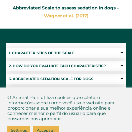
Abbreviated Scale to assess sedation in dogs
–
Wagner et al. (2017)
1. CHARACTERISTICS OF THE SCALE
2. HOW DO YOU EVALUATE EACH CHARACTERISTIC?
3. ABBREVIATED SEDATION SCALE FOR DOGS
4. ASSESS YOUR ABILITY TO USE THE SCALE
O Animal Pain utiliza cookies que coletam
informações sobre como você usa o website para
5. ASSESS SEDATION IN YOU ANIMAL
proporcionar a sua melhor experiência online e
conhecer melhor o perfil do usuário para que
possamos nos aprimorar.
Settings
Accept all
Privacy Notice
and
Terms of Use