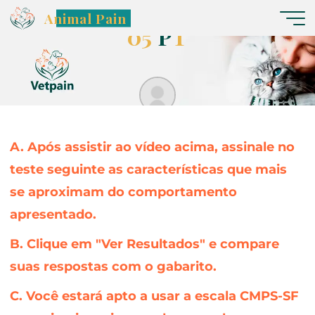
C
ã
e
s
G
l
a
s
g
o
w
–
V
í
d
e
o
Animal Pain
0
5
P
T
Nereide
A. Após assistir ao vídeo acima, assinale no
teste seguinte as características que mais
se aproximam do comportamento
apresentado.
B. Clique em "Ver Resultados" e compare
suas respostas com o gabarito.
C. Você estará apto a usar a escala CMPS-SF