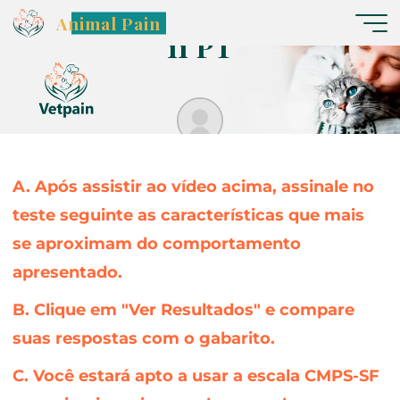
C
ã
e
s
s
G
l
a
s
g
o
w
–
V
í
d
e
e
o
Animal Pain
1
1
P
T
Nereide
A. Após assistir ao vídeo acima, assinale no
teste seguinte as características que mais
se aproximam do comportamento
apresentado.
B. Clique em "Ver Resultados" e compare
suas respostas com o gabarito.
C. Você estará apto a usar a escala CMPS-SF