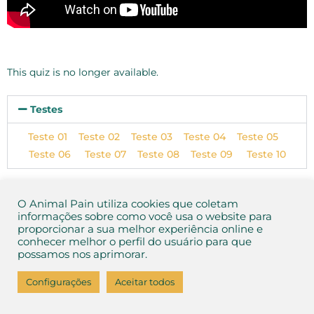
This quiz is no longer available.
Testes
Teste 01
Teste 02
Teste 03
Teste 04
Teste 05
Teste 06
Teste 07
Teste 08
Teste 09
Teste 10
O Animal Pain utiliza cookies que coletam
Aviso de Privacidade
e
Termos de Uso
informações sobre como você usa o website para
2026 Animal Pain
proporcionar a sua melhor experiência online e
conhecer melhor o perfil do usuário para que
possamos nos aprimorar.
Configurações
Aceitar todos