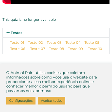
This quiz is no longer available.
Testes
Teste 01
Teste 02
Teste 03
Teste 04
Teste 05
Teste 06
Teste 07
Teste 08
Teste 09
Teste 10
Aviso de Privacidade
e
Termos de Uso
2026 Animal Pain
O Animal Pain utiliza cookies que coletam
informações sobre como você usa o website para
proporcionar a sua melhor experiência online e
conhecer melhor o perfil do usuário para que
possamos nos aprimorar.
Configurações
Aceitar todos