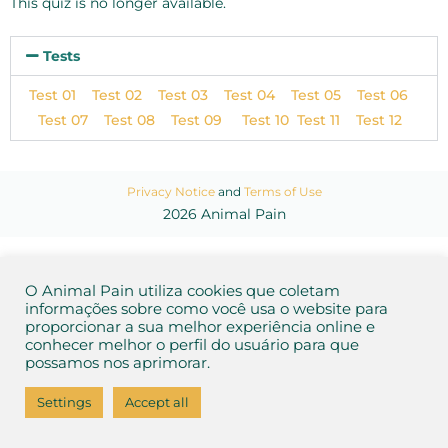
This quiz is no longer available.
Tests
Test 01
Test 02
Test 03
Test 04
Test 05
Test 06
Test 07
Test 08
Test 09
Test 10
Test 11
Test 12
Privacy Notice
and
Terms of Use
2026 Animal Pain
O Animal Pain utiliza cookies que coletam
informações sobre como você usa o website para
proporcionar a sua melhor experiência online e
conhecer melhor o perfil do usuário para que
possamos nos aprimorar.
Settings
Accept all