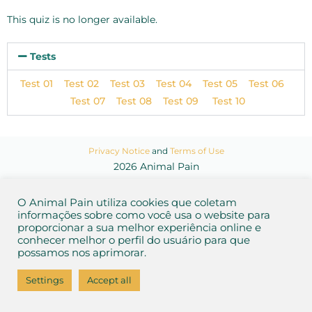
This quiz is no longer available.
Tests
Test 01
Test 02
Test 03
Test 04
Test 05
Test 06
Test 07
Test 08
Test 09
Test 10
Privacy Notice
and
Terms of Use
2026 Animal Pain
O Animal Pain utiliza cookies que coletam
informações sobre como você usa o website para
proporcionar a sua melhor experiência online e
conhecer melhor o perfil do usuário para que
possamos nos aprimorar.
Settings
Accept all