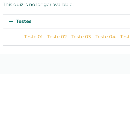
This quiz is no longer available.
Testes
Teste 01
Teste 02
Teste 03
Teste 04
Test