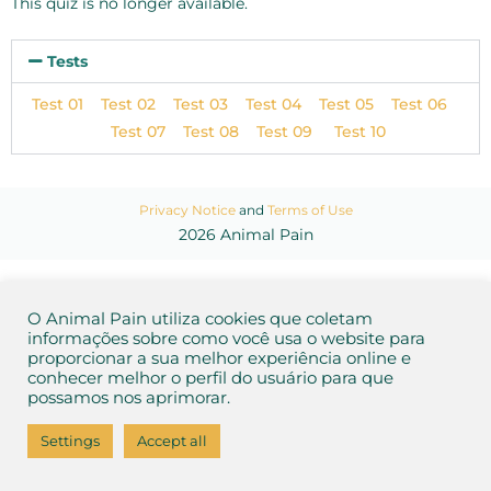
This quiz is no longer available.
Tests
Test 01
Test 02
Test 03
Test 04
Test 05
Test 06
Test 07
Test 08
Test 09
Test 10
Privacy Notice
and
Terms of Use
2026 Animal Pain
O Animal Pain utiliza cookies que coletam
informações sobre como você usa o website para
proporcionar a sua melhor experiência online e
conhecer melhor o perfil do usuário para que
possamos nos aprimorar.
Settings
Accept all