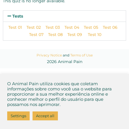
This quiz is no longer available.
Tests
Test 01
Test 02
Test 03
Test 04
Test 05
Test 06
Test 07
Test 08
Test 09
Test 10
Privacy Notice
and
Terms of Use
2026 Animal Pain
O Animal Pain utiliza cookies que coletam
informações sobre como você usa o website para
proporcionar a sua melhor experiência online e
conhecer melhor o perfil do usuário para que
possamos nos aprimorar.
Settings
Accept all