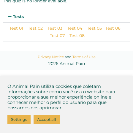
This quiz is no longer available.
Tests
Test 01
Test 02
Test 03
Test 04
Test 05
Test 06
Test 07
Test 08
Privacy Notice
and
Terms of Use
2026 Animal Pain
O Animal Pain utiliza cookies que coletam
informações sobre como você usa o website para
proporcionar a sua melhor experiência online e
conhecer melhor o perfil do usuário para que
possamos nos aprimorar.
Settings
Accept all