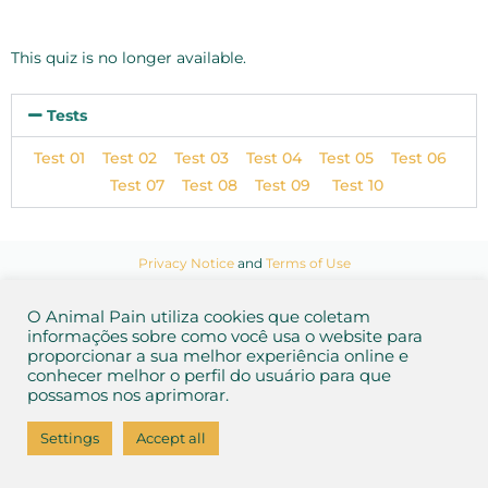
This quiz is no longer available.
Tests
Test 01
Test 02
Test 03
Test 04
Test 05
Test 06
Test 07
Test 08
Test 09
Test 10
Privacy Notice
and
Terms of Use
2026 Animal Pain
O Animal Pain utiliza cookies que coletam
informações sobre como você usa o website para
proporcionar a sua melhor experiência online e
conhecer melhor o perfil do usuário para que
possamos nos aprimorar.
Settings
Accept all