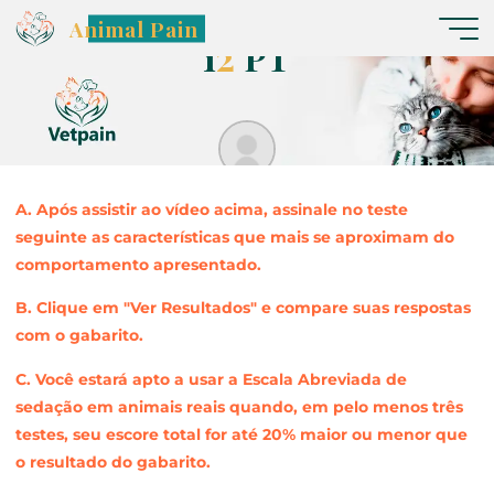
C
ã
o
A
b
r
e
v
i
a
d
a
–
V
í
d
d
e
o
o
Animal Pain
1
2
2
P
T
stelio.pacca
A. Após assistir ao vídeo acima, assinale no teste
seguinte as características que mais se aproximam do
comportamento apresentado.
B. Clique em "Ver Resultados" e compare suas respostas
com o gabarito.
C. Você estará apto a usar a Escala Abreviada de
sedação em animais reais quando, em pelo menos três
testes, seu escore total for até 20% maior ou menor que
o resultado do gabarito.